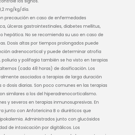
ontrole los signos.
0,2 mg/kg/día.
con precaución en caso de enfermedades
a, úlceras gastrointestinales, diabetes mellitus,
 o hepática. No se recomienda su uso en caso de
icas. Dosis altas por tiempos prolongados puede
unción adrenocortical y puede determinar atrofia
, poliuria y polifagia también se ha visto en terapias
 alternos (cada 48 horas) de dosificación. Los
almente asociados a terapias de larga duración
 o dosis diarias. Son poco comunes en las terapias
son similares a los del hiperadrenocorticalismo.
es y severos en terapias inmunosupresivas. En
a junto con Anfotericina B o diuréticos que
hipokalemia. Administrados junto con glucósidos
dad de intoxicación por digitálicos. Los