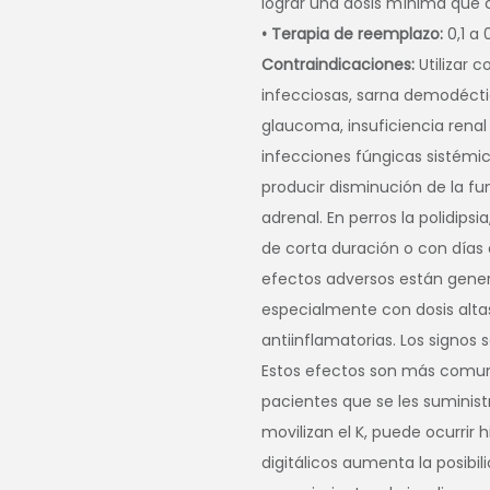
lograr una dosis mínima que c
• Terapia de reemplazo:
0,1 a 
Contraindicaciones:
Utilizar 
infecciosas, sarna demodéctic
glaucoma, insuficiencia renal
infecciones fúngicas sistém
producir disminución de la f
adrenal. En perros la polidipsia
de corta duración o con días
efectos adversos están gener
especialmente con dosis altas
antiinflamatorias. Los signos 
Estos efectos son más comun
pacientes que se les suministr
movilizan el K, puede ocurrir 
digitálicos aumenta la posibili