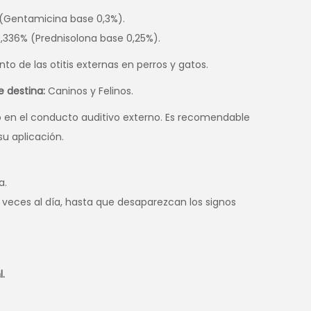
 (Gentamicina base 0,3%).
0,336% (Prednisolona base 0,25%).
to de las otitis externas en perros y gatos.
e destina:
Caninos y Felinos.
 en el conducto auditivo externo. Es recomendable
u aplicación.
a.
3 veces al día, hasta que desaparezcan los signos
l.