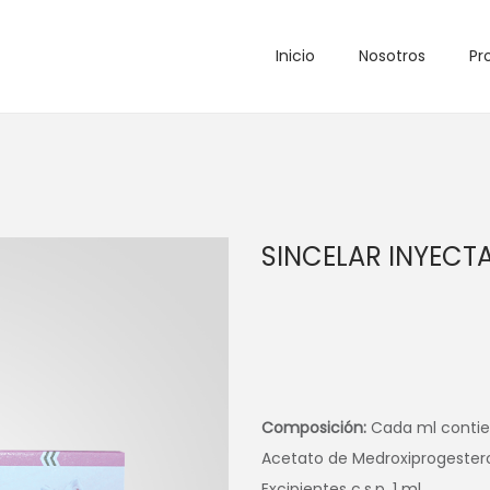
Inicio
Nosotros
Pr
SINCELAR INYECT
Composición:
Cada ml contie
Acetato de Medroxiprogester
Excipientes c.s.p. 1 ml.