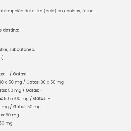
nterrupción del estro (celo) en caninos, felinos.
e destina:
ble, subcutánea.
o):
as:
–
/ Gatas:
–
30 a 50 mg
/ Gatas:
30 a 50 mg.
ras:
50 mg
/ Gatas:
–
s:
50 a 100 mg
/ Gatas:
–
00 mg
/ Gatas:
50 mg.
as:
50 mg.
50 mg.