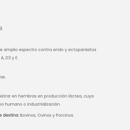
g.
de amplio espectro contra endo y ectoparásitos
, D3 y E.
́as.
strar en hembras en producción láctea, cuya
 humano o industrialización.
e destina:
Bovinos, Ovinos y Porcinos.